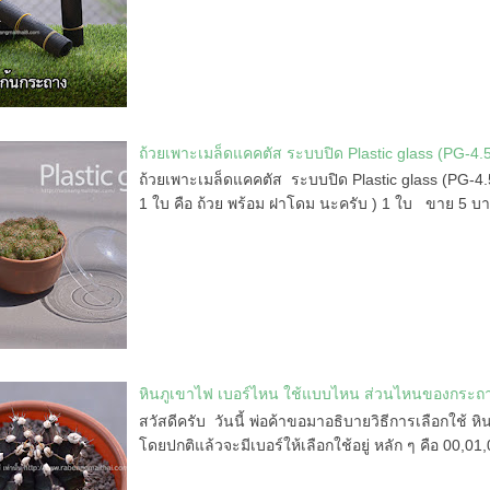
ถ้วยเพาะเมล็ดแคคตัส ระบบปิด Plastic glass (PG-4.
ถ้วยเพาะเมล็ดแคคตัส ระบบปิด Plastic glass (PG-
1 ใบ คือ ถ้วย พร้อม ฝาโดม นะครับ ) 1 ใบ ขาย 5 บา
หินภูเขาไฟ เบอร์ไหน ใช้แบบไหน ส่วนไหนของกระถาง
สวัสดีครับ วันนี้ พ่อค้าขอมาอธิบายวิธีการเลือกใช้ ห
โดยปกติแล้วจะมีเบอร์ให้เลือกใช้อยู่ หลัก ๆ คือ 00,01,