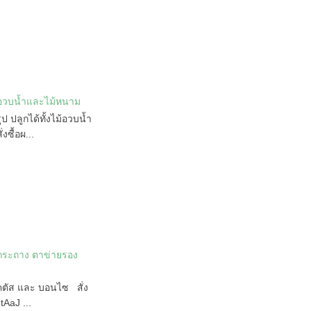
ม้อวบน้ำและไม้หนาม
 ปลูกได้ทั้งไม้อวบน้ำ
ซื้อผ...
นกระถาง ตาข่ายรอง
คตัส และ บอนไซ สั่ง
AaJ ...