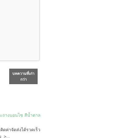
บทความที่เก่า
กว่า
กระถางบอนไซ สีน้ำตาล
ิดค่าจัดส่งได้รวดเร็ว
ย >...