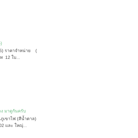
5)
4.5) ราคาจำหน่าย (
ท 12 ใบ...
 มาดูกันครับ
ินภูเขาไฟ (สีน้ำตาล)
02 และ ใหญุ่...