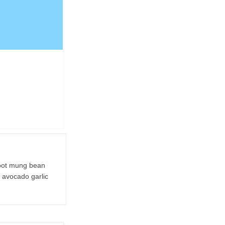
root mung bean
 avocado garlic