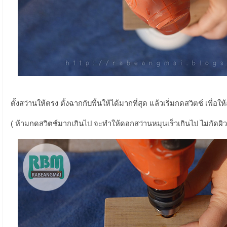
ตั้งสว่านให้ตรง ตั้งฉากกับพื้นให้ได้มากที่สุด แล้วเริ่มกดสวิตช์ เพื่อใ
( ห้ามกดสวิตช์มากเกินไป จะทำให้ดอกสว่านหมุนเร็วเกินไป ไม่กัดผิว