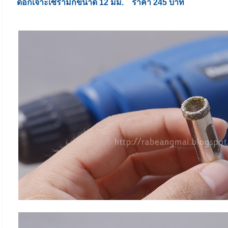
ดอกเจาะเซรามิกขนาด 12 มม. ราคา 245 บาท