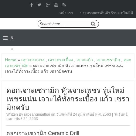
หน้าแรก
* รวมรายการสินค้า ร้านระเบียงไม้
≡
N
a
Home
»
เจาะกระถาง
,
เจาะกระเบื้อง
,
เจาะแก้ว
,
เจาะเซรามิก
,
ดอก
v
เจาะเซรามิก
» ดอกเจาะเซรามิก หัวเจาะเพชร รุ่นใหม่ เพชรแน่น
i
เจาะได้ทั้งกระเบื้อง แก้ว เซรามิกครับ
g
ดอกเจาะเซรามิก หัวเจาะเพชร รุ่นใหม่
a
เพชรแน่น เจาะได้ทั้งกระเบื้อง แก้ว เซรา
มิกครับ
ti
o
Written By rabeangmaithai on วันจันทร์ที่ 24 กุมภาพันธ์ พ.ศ. 2563 | วันจันทร์,
กุมภาพันธ์ 24, 2563
n
ดอกเจาะเซรามิก Ceramic Drill