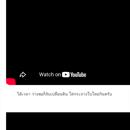
ได้เวลา ว่างพอก็จับเปลี่ยนดิน ใส่กระถางใบใหม่กันครับ