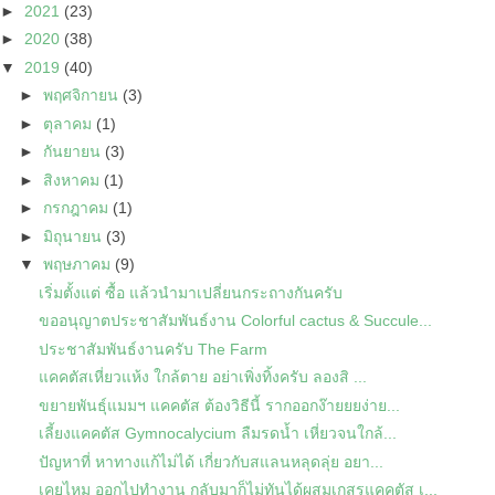
►
2021
(23)
►
2020
(38)
▼
2019
(40)
►
พฤศจิกายน
(3)
►
ตุลาคม
(1)
►
กันยายน
(3)
►
สิงหาคม
(1)
►
กรกฎาคม
(1)
►
มิถุนายน
(3)
▼
พฤษภาคม
(9)
เริ่มตั้งแต่ ซื้อ แล้วนำมาเปลี่ยนกระถางกันครับ
ขออนุญาตประชาสัมพันธ์งาน Colorful cactus & Succule...
ประชาสัมพันธ์งานครับ The Farm
แคคตัสเหี่ยวแห้ง ใกล้ตาย อย่าเพิ่งทิ้งครับ ลองสิ ...
ขยายพันธุ์แมมฯ แคคตัส ต้องวิธีนี้ รากออกง๊ายยยง่าย...
เลี้ยงแคคตัส Gymnocalycium ลืมรดน้ำ เหี่ยวจนใกล้...
ปัญหาที่ หาทางแก้ไม่ได้ เกี่ยวกับสแลนหลุดลุ่ย อยา...
เคยไหม ออกไปทำงาน กลับมาก็ไม่ทันได้ผสมเกสรแคคตัส เ...