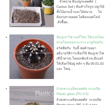
จำหน่าย ดินปลูกแคคตัส (
Cactus Soil ) ดินสำเร็จรูป ปลูกได้
ทั้งไม้อวบน้ำและไม้หนาม ไม่
ต้องรอรวมยอด ไม่ต้องแอดไลน์
สั่งซื้อผ...
หินภูเขาไฟ เบอร์ไหน ใช้แบบไหน
ส่วนไหนของกระถาง มาดูกันครับ
สวัสดีครับ วันนี้ พ่อค้าขอมา
อธิบายวิธีการเลือกใช้ หินภูเขาไฟ
(สีน้ำตาล) โดยปกติแล้วจะมีเบอร์
ให้เลือกใช้อยู่ หลัก ๆ คือ 00,01,02
และ ใหญุ่...
ถ้วยเพาะเมล็ดแคคตัส ระบบปิด
Plastic glass (PG-4.5)
ถ้วยเพาะเมล็ดแคคตัส ระบบปิด
Plastic glass (PG-4.5) ราคา