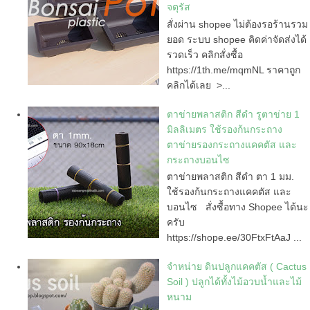
จตุรัส
สั่งผ่าน shopee ไม่ต้องรอร้านรวม
ยอด ระบบ shopee คิดค่าจัดส่งได้
รวดเร็ว คลิกสั่งซื้อ
https://1th.me/mqmNL ราคาถูก
คลิกได้เลย >...
ตาข่ายพลาสติก สีดำ รูตาข่าย 1
มิลลิเมตร ใช้รองก้นกระถาง
ตาข่ายรองกระถางแคคตัส และ
กระถางบอนไซ
ตาข่ายพลาสติก สีดำ ตา 1 มม.
ใช้รองก้นกระถางแคคตัส และ
บอนไซ สั่งซื้อทาง Shopee ได้นะ
ครับ
https://shope.ee/30FtxFtAaJ ...
จำหน่าย ดินปลูกแคคตัส ( Cactus
Soil ) ปลูกได้ทั้งไม้อวบน้ำและไม้
หนาม