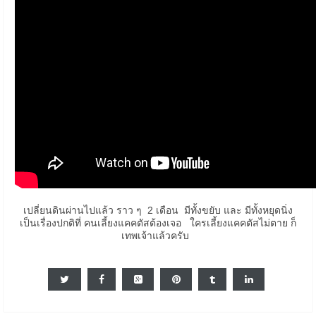
เปลี่ยนดินผ่านไปแล้ว ราว ๆ 2 เดือน มีทั้งขยับ และ มีทั้งหยุดนิ่ง
เป็นเรื่องปกติที่ คนเลี้ยงแคคตัสต้องเจอ ใครเลี้ยงแคคตัสไม่ตาย ก็
เทพเจ้าแล้วครับ