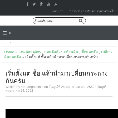
หน้าแรก
* รวมรายการสินค้า ร้านระเบียงไม้
≡
N
a
Home
»
แคคตัสจตุจักร
,
แคคตัสต้องเปลี่ยนดิน
,
ซื้อแคคตัส
,
เปลี่ยน
v
ดินแคคตัส
» เริ่มตั้งแต่ ซื้อ แล้วนำมาเปลี่ยนกระถางกันครับ
i
เริ่มตั้งแต่ ซื้อ แล้วนำมาเปลี่ยนกระถาง
g
กันครับ
a
Written By rabeangmaithai on วันศุกร์ที่ 24 พฤษภาคม พ.ศ. 2562 | วันศุกร์,
ti
พฤษภาคม 24, 2562
o
n