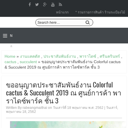
หน้าแรก
* รวมรายการสินค้า ร้านระเบียงไม้
≡
N
a
Home
»
งานแคคตัส
,
ประชาสัมพันธ์งาน
,
พาราไดซ์
,
ศรีนครินทร์
,
v
cactus
,
succulent
» ขออนุญาตประชาสัมพันธ์งาน Colorful cactus
i
& Succulent 2019 ณ ศูนย์การค้า พาราไดซ์พาร์ค ชั้น 3
g
ขออนุญาตประชาสัมพันธ์งาน Colorful
a
cactus & Succulent 2019 ณ ศูนย์การค้า พา
ราไดซ์พาร์ค ชั้น 3
ti
o
Written By rabeangmaithai on วันเสาร์ที่ 18 พฤษภาคม พ.ศ. 2562 | วันเสาร์,
พฤษภาคม 18, 2562
n