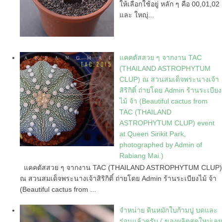
ให้เลือกใช้อยู่ หลัก ๆ คือ 00,01,02
และ ใหญุ่...
แคคตัสสวย ๆ จากงาน TAC
(THAILAND ASTROPHYTUM
CLUP) ณ สวนสมเด็จพระนางเจ้า
สิริกิติ์ ถ่ายโดย Admin ร้านระเบียง
ไม้ จ้า (Beautiful cactus from
TAC (THAILAND
ASTROPHYTUM CLUP) event
at Queen Sirikit Park,
photographed by Admin of
Rabiang Mai.)
แคคตัสสวย ๆ จากงาน TAC (THAILAND ASTROPHYTUM CLUP)
ณ สวนสมเด็จพระนางเจ้าสิริกิติ์ ถ่ายโดย Admin ร้านระเบียงไม้ จ้า
(Beautiful cactus from ...
จำหน่าย ดินหมักใบก้ามปู บดและ
ร่อนแล้วครับ ( ของผลิตสดใหม่เลย