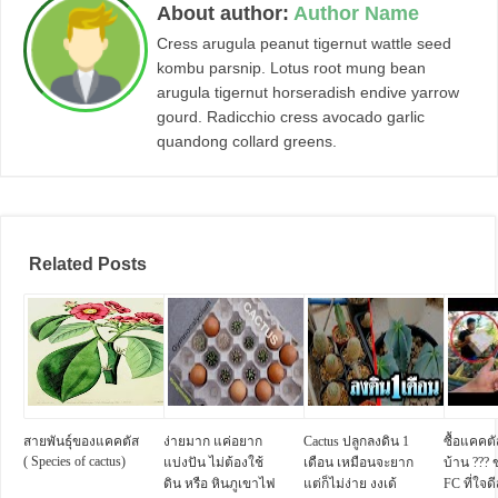
About author:
Author Name
Cress arugula peanut tigernut wattle seed
kombu parsnip. Lotus root mung bean
arugula tigernut horseradish endive yarrow
gourd. Radicchio cress avocado garlic
quandong collard greens.
Related Posts
สายพันธุ์ของแคคตัส
ง่ายมาก แค่อยาก
Cactus ปลูกลงดิน 1
ซื้อแคคตั
( Species of cactus)
แบ่งปัน ไม่ต้องใช้
เดือน เหมือนจะยาก
บ้าน ???
ดิน หรือ หินภูเขาไฟ
แต่ก็ไม่ง่าย งงเด้
FC ที่ใจด