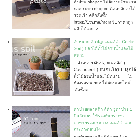
สั่งผ่าน shopee ไม่ต้องรอร้านรวม
ยอด ระบบ shopee คิดค่าจัดส่งได้
รวดเร็ว คลิกสั่งซื้อ
https://1th.me/mqmNL ราคาถูก
คลิกได้เลย >...
จำหน่าย ดินปลูกแคคตัส ( Cactus
Soil ) ปลูกได้ทั้งไม้อวบน้ำและไม้
หนาม
จำหน่าย ดินปลูกแคคตัส (
Cactus Soil ) ดินสำเร็จรูป ปลูกได้
ทั้งไม้อวบน้ำและไม้หนาม ไม่
ต้องรอรวมยอด ไม่ต้องแอดไลน์
สั่งซื้อผ...
ตาข่ายพลาสติก สีดำ รูตาข่าย 1
มิลลิเมตร ใช้รองก้นกระถาง
ตาข่ายรองกระถางแคคตัส และ
กระถางบอนไซ
ตาข่ายพลาสติก สีดำ ตา 1 มม.